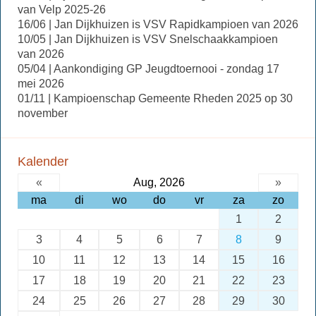
van Velp 2025-26
16/06 | Jan Dijkhuizen is VSV Rapidkampioen van 2026
10/05 | Jan Dijkhuizen is VSV Snelschaakkampioen
van 2026
05/04 | Aankondiging GP Jeugdtoernooi - zondag 17
mei 2026
01/11 | Kampioenschap Gemeente Rheden 2025 op 30
november
Kalender
«
Aug, 2026
»
ma
di
wo
do
vr
za
zo
1
2
3
4
5
6
7
8
9
10
11
12
13
14
15
16
17
18
19
20
21
22
23
24
25
26
27
28
29
30