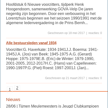
Hoofdstuk 6 Nieuwe voorzitters, tijdperk Henk
Hoogendoorn, samenwerking GOVA-Velp De jaren
negentig zijn begonnen. Door een verbouwing in het
Lorentzhuis beginnen we het seizoen 1990/1991 met de
algemene ledenvergadering in de Prins Bernh...
Geschreven op 18 mei 2017 | reacties: 0
Alle bestuursleden vanaf 1934
Voorzitter:G. Haverkate: 1934-1941J.J. Boerma: 1941-
1945J.A. (Jos) van Beek: 1945-1975 A.G. (Gerard)
Hoppe: 1975-1979E.B. (Eric) de Winter: 1979-1990,
2001-2005, 2012-2017H.C. (Hans) van Capelleveen:
1990-1997P.G. (Piet) Roest: 1997-2001J. (Jan)...
Geschreven op 21 maart 2017 | reacties: 0
2
1
Nieuws
28/06 | Tijmen Meulemeesters is Jeugd Clubkampioen