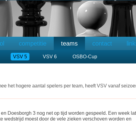
ol
competitie
teams
contact
lin
VSV 5
VSV 6
OSBO-Cup
e het hogere aantal spelers per team, heeft VSV vanaf seizoe
j en Doesborgh 3 nog net op tijd worden gespeeld. Een week lat
ste wedstrijd moest door de vele zieken verschoven worden en