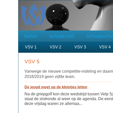
home
schaakclub
schaakscho
VSV 1
VSV 2
VSV 3
VSV 4
VSV 5
Vanwege de nieuwe competitie-indeling en daarme
2018/2019 geen vijfde team.
De jeugd moet op de kleintjes letten
Na de griepgolf kon deze wedstrijd tussen Velp 5
staat de slotronde al weer op de agenda. De eer
deze vrijdag waren ze allemaa...