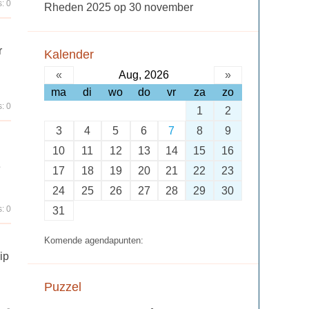
: 0
Rheden 2025 op 30 november
r
Kalender
«
Aug, 2026
»
ma
di
wo
do
vr
za
zo
: 0
1
2
3
4
5
6
7
8
9
10
11
12
13
14
15
16
e
17
18
19
20
21
22
23
24
25
26
27
28
29
30
: 0
31
Komende agendapunten:
ip
Puzzel