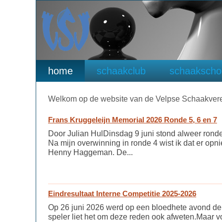
home
schaakclub
schaakscho
Welkom op de website van de Velpse Schaakvere
Frans Kruggeleijn Memorial 2026 Ronde 5, 6 en 7
Door Julian HulDinsdag 9 juni stond alweer rond
Na mijn overwinning in ronde 4 wist ik dat er opn
Henny Haggeman. De...
Eindresultaat Interne Competitie 2025-2026
Op 26 juni 2026 werd op een bloedhete avond de 
speler liet het om deze reden ook afweten.Maar vo