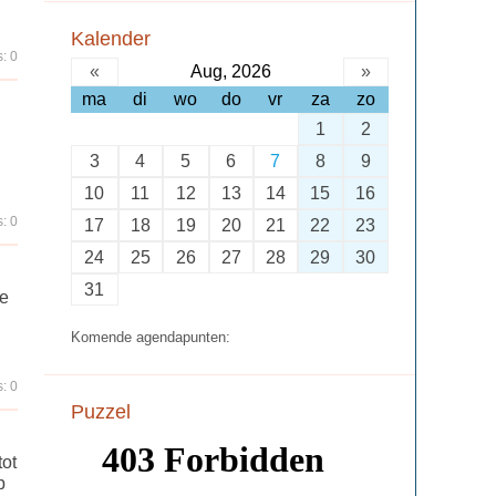
Kalender
: 0
«
Aug, 2026
»
ma
di
wo
do
vr
za
zo
1
2
3
4
5
6
7
8
9
10
11
12
13
14
15
16
: 0
17
18
19
20
21
22
23
24
25
26
27
28
29
30
31
ze
Komende agendapunten:
: 0
Puzzel
tot
p