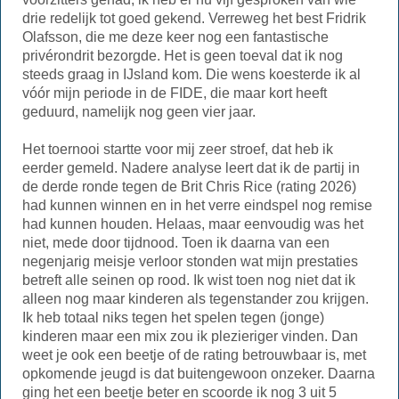
drie redelijk tot goed gekend. Verreweg het best Fridrik
Olafsson, die me deze keer nog een fantastische
privérondrit bezorgde. Het is geen toeval dat ik nog
steeds graag in IJsland kom. Die wens koesterde ik al
vóór mijn periode in de FIDE, die maar kort heeft
geduurd, namelijk nog geen vier jaar.
Het toernooi startte voor mij zeer stroef, dat heb ik
eerder gemeld. Nadere analyse leert dat ik de partij in
de derde ronde tegen de Brit Chris Rice (rating 2026)
had kunnen winnen en in het verre eindspel nog remise
had kunnen houden. Helaas, maar eenvoudig was het
niet, mede door tijdnood. Toen ik daarna van een
negenjarig meisje verloor stonden wat mijn prestaties
betreft alle seinen op rood. Ik wist toen nog niet dat ik
alleen nog maar kinderen als tegenstander zou krijgen.
Ik heb totaal niks tegen het spelen tegen (jonge)
kinderen maar een mix zou ik plezieriger vinden. Dan
weet je ook een beetje of de rating betrouwbaar is, met
opkomende jeugd is dat buitengewoon onzeker. Daarna
ging het een beetje beter en scoorde ik nog 3 uit 5