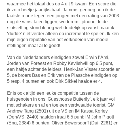
waarmee het totaal dus op 4 uit 9 kwam. Een score die
ik zo’n beetje jaarlijks haal. Jammer genoeg heb ik de
laatste ronde tegen een jongen met een rating van 2003
nog de winst laten liggen, wederom tijdnood. In de
slotstelling stond ik nog wel duidelijk op winst maar ik
‘durfde’ niet verder alleen op increment te spelen. Ik ken
mijn eigen reputatie van het verknoeien van mooie
stellingen maar al te goed!
Van de Nederlanders eindigden zowel Erwin l’Ami,
Jorden van Foreest en Robby Kevlishvili op 6,5 punt,
een halfje achter de leiders. Henk-Jan Visser scoorde er
5, de broers Bas en Erik van de Plassche eindigden op
5 resp. 4 punten en ook Dirk Sikkel haalde er 4.
Er is ook altijd een leuke competitie tussen de
huisgenoten in ons ‘Guesthouse Butterfly’, elk jaar vol
met schakers en af en toe een verdwaalde toerist. GM
Andrew Tang (2501) uit de VS en IM Kassa Korley
(Den/VS, 2440) haalden fraai 6,5 punt; IM John Pigott
(Eng, 2384) 6 punten, Oliver Bewersdorff (Dui, 2261) en