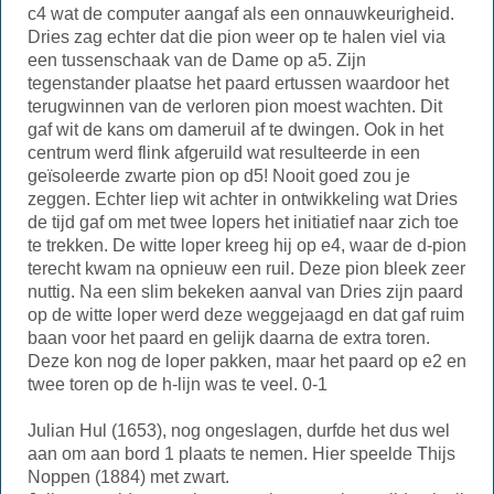
c4 wat de computer aangaf als een onnauwkeurigheid.
Dries zag echter dat die pion weer op te halen viel via
een tussenschaak van de Dame op a5. Zijn
tegenstander plaatse het paard ertussen waardoor het
terugwinnen van de verloren pion moest wachten. Dit
gaf wit de kans om dameruil af te dwingen. Ook in het
centrum werd flink afgeruild wat resulteerde in een
geïsoleerde zwarte pion op d5! Nooit goed zou je
zeggen. Echter liep wit achter in ontwikkeling wat Dries
de tijd gaf om met twee lopers het initiatief naar zich toe
te trekken. De witte loper kreeg hij op e4, waar de d-pion
terecht kwam na opnieuw een ruil. Deze pion bleek zeer
nuttig. Na een slim bekeken aanval van Dries zijn paard
op de witte loper werd deze weggejaagd en dat gaf ruim
baan voor het paard en gelijk daarna de extra toren.
Deze kon nog de loper pakken, maar het paard op e2 en
twee toren op de h-lijn was te veel. 0-1
Julian Hul (1653), nog ongeslagen, durfde het dus wel
aan om aan bord 1 plaats te nemen. Hier speelde Thijs
Noppen (1884) met zwart.