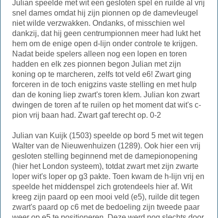
Julian speelde met wit een gesloten spel en ruilde al vrij
snel dames omdat hij zijn pionnen op de damevleugel
niet wilde verzwakken. Ondanks, of misschien wel
dankzij, dat hij geen centrumpionnen meer had lukt het
hem om de enige open d-lijn onder controle te krijgen.
Nadat beide spelers alleen nog een lopen en toren
hadden en elk zes pionnen begon Julian met zijn
koning op te marcheren, zelfs tot veld e6! Zwart ging
forceren in de toch enigzins vaste stelling en met hulp
dan de koning liep zwart's toren klem. Julian kon zwart
dwingen de toren af te ruilen op het moment dat wit's c-
pion vrij baan had. Zwart gaf terecht op. 0-2
Julian van Kuijk (1503) speelde op bord 5 met wit tegen
Walter van de Nieuwenhuizen (1289). Ook hier een vrij
gesloten stelling beginnend met de damepionopening
(hier het London systeem), totdat zwart met zijn zwarte
loper wit's loper op g3 pakte. Toen kwam de h-lijn vrij en
speelde het middenspel zich grotendeels hier af. Wit
kreeg zijn paard op een mooi veld (e5), ruilde dit tegen
zwart's paard op c6 met de bedoeling zijn tweede paar
weer op e5 te positioneren. Deze werd nog slechts door