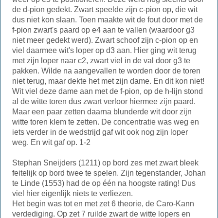
de d-pion gedekt. Zwart speelde zijn c-pion op, die wit
dus niet kon slaan. Toen maakte wit de fout door met de
f-pion zwart's paard op e4 aan te vallen (waardoor g3
niet meer gedekt werd). Zwart schoof zijn c-pion op en
viel daarmee wit's loper op d3 aan. Hier ging wit terug
met zijn loper naar c2, zwart viel in de val door g3 te
pakken. Wilde na aangevallen te worden door de toren
niet terug, maar dekte het met zijn dame. En dit kon niet!
Wit viel deze dame aan met de f-pion, op de h-lijn stond
al de witte toren dus zwart verloor hiermee zijn paard.
Maar een paar zetten daarna blunderde wit door zijn
witte toren klem te zetten. De concentratie was weg en
iets verder in de wedstrijd gaf wit ook nog zijn loper
weg. En wit gaf op. 1-2
Stephan Sneijders (1211) op bord zes met zwart bleek
feitelijk op bord twee te spelen. Zijn tegenstander, Johan
te Linde (1553) had de op één na hoogste rating! Dus
viel hier eigenlijk niets te verliezen.
Het begin was tot en met zet 6 theorie, de Caro-Kann
verdediging. Op zet 7 ruilde zwart de witte lopers en