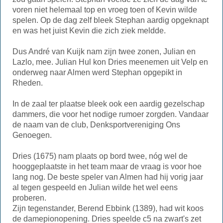
voren niet helemaal top en vroeg toen of Kevin wilde
spelen. Op de dag zelf bleek Stephan aardig opgeknapt
en was het juist Kevin die zich ziek meldde.
Dus André van Kuijk nam zijn twee zonen, Julian en
Lazlo, mee. Julian Hul kon Dries meenemen uit Velp en
onderweg naar Almen werd Stephan opgepikt in
Rheden.
In de zaal ter plaatse bleek ook een aardig gezelschap
dammers, die voor het nodige rumoer zorgden. Vandaar
de naam van de club, Denksportvereniging Ons
Genoegen.
Dries (1675) nam plaats op bord twee, nóg wel de
hooggeplaatste in het team maar de vraag is voor hoe
lang nog. De beste speler van Almen had hij vorig jaar
al tegen gespeeld en Julian wilde het wel eens
proberen.
Zijn tegenstander, Berend Ebbink (1389), had wit koos
de damepionopening. Dries speelde c5 na zwart's zet