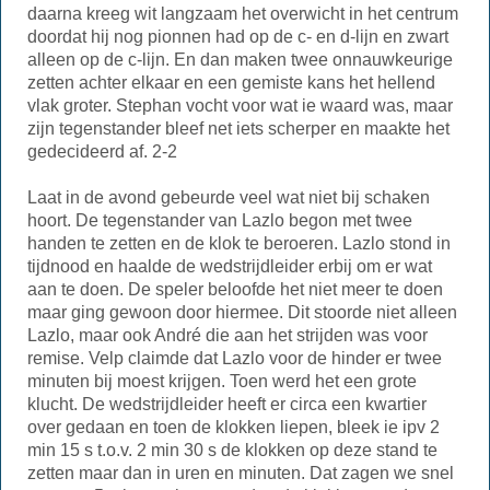
daarna kreeg wit langzaam het overwicht in het centrum
doordat hij nog pionnen had op de c- en d-lijn en zwart
alleen op de c-lijn. En dan maken twee onnauwkeurige
zetten achter elkaar en een gemiste kans het hellend
vlak groter. Stephan vocht voor wat ie waard was, maar
zijn tegenstander bleef net iets scherper en maakte het
gedecideerd af. 2-2
Laat in de avond gebeurde veel wat niet bij schaken
hoort. De tegenstander van Lazlo begon met twee
handen te zetten en de klok te beroeren. Lazlo stond in
tijdnood en haalde de wedstrijdleider erbij om er wat
aan te doen. De speler beloofde het niet meer te doen
maar ging gewoon door hiermee. Dit stoorde niet alleen
Lazlo, maar ook André die aan het strijden was voor
remise. Velp claimde dat Lazlo voor de hinder er twee
minuten bij moest krijgen. Toen werd het een grote
klucht. De wedstrijdleider heeft er circa een kwartier
over gedaan en toen de klokken liepen, bleek ie ipv 2
min 15 s t.o.v. 2 min 30 s de klokken op deze stand te
zetten maar dan in uren en minuten. Dat zagen we snel