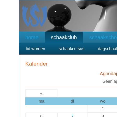
home
schaakclub
schaakscho
lid worden
schaakcursus
dagschaa
Kalender
Agendap
Geen a
«
ma
di
wo
1
6
7
8