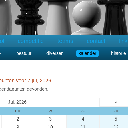
ol
competitie
teams
contact
lin
k
bestuur
diversen
kalender
historie
unten voor 7 jul, 2026
gendapunten gevonden.
Jul, 2026
»
do
vr
za
zo
2
3
4
5
9
10
11
12