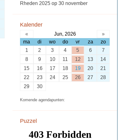
Rheden 2025 op 30 november
Kalender
«
Jun, 2026
»
ma
di
wo
do
vr
za
zo
1
2
3
4
5
6
7
8
9
10
11
12
13
14
15
16
17
18
19
20
21
22
23
24
25
26
27
28
29
30
Komende agendapunten:
Puzzel