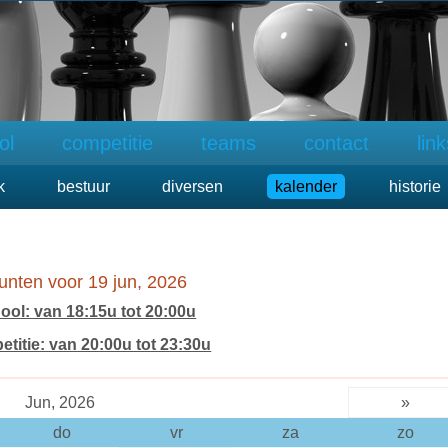
ol
competitie
teams
contact
lin
k
bestuur
diversen
kalender
historie
nten voor 19 jun, 2026
ol: van 18:15u tot 20:00u
titie: van 20:00u tot 23:30u
Jun, 2026
»
do
vr
za
zo