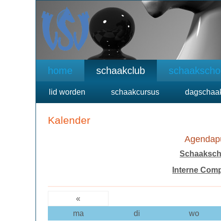
home
schaakclub
schaakscho
lid worden
schaakcursus
dagschaa
Kalender
Agendapu
Schaakscho
Interne Compe
«
ma
di
wo