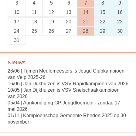
3
4
5
6
7
8
9
10
11
12
13
14
15
16
17
18
19
20
21
22
23
24
25
26
27
28
29
30
31
Nieuws
28/06 | Tijmen Meulemeesters is Jeugd Clubkampioen
van Velp 2025-26
16/06 | Jan Dijkhuizen is VSV Rapidkampioen van 2026
10/05 | Jan Dijkhuizen is VSV Snelschaakkampioen
van 2026
05/04 | Aankondiging GP Jeugdtoernooi - zondag 17
mei 2026
01/11 | Kampioenschap Gemeente Rheden 2025 op 30
november