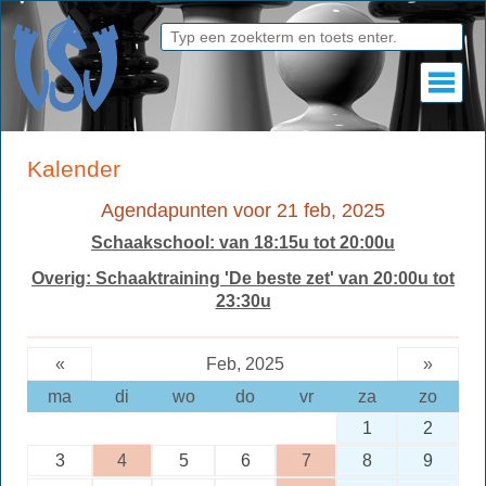
Kalender
Agendapunten voor 21 feb, 2025
Schaakschool: van 18:15u tot 20:00u
Overig: Schaaktraining 'De beste zet' van 20:00u tot
23:30u
«
Feb, 2025
»
ma
di
wo
do
vr
za
zo
1
2
3
4
5
6
7
8
9