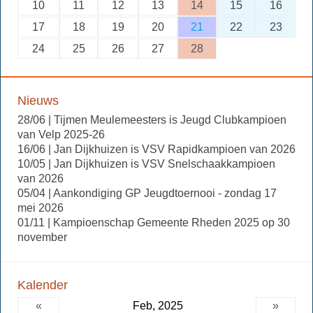
10
11
12
13
14
15
16
17
18
19
20
21
22
23
24
25
26
27
28
Nieuws
28/06 | Tijmen Meulemeesters is Jeugd Clubkampioen
van Velp 2025-26
16/06 | Jan Dijkhuizen is VSV Rapidkampioen van 2026
10/05 | Jan Dijkhuizen is VSV Snelschaakkampioen
van 2026
05/04 | Aankondiging GP Jeugdtoernooi - zondag 17
mei 2026
01/11 | Kampioenschap Gemeente Rheden 2025 op 30
november
Kalender
«
Feb, 2025
»