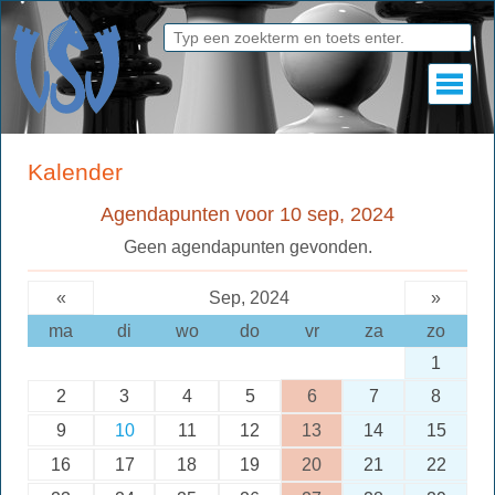
Kalender
Agendapunten voor 10 sep, 2024
Geen agendapunten gevonden.
«
Sep, 2024
»
ma
di
wo
do
vr
za
zo
1
2
3
4
5
6
7
8
9
10
11
12
13
14
15
16
17
18
19
20
21
22