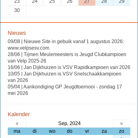
23
24
25
26
27
28
29
30
Nieuws
09/08 | Nieuwe Site in gebuik vanaf 1 augustus 2026:
www.velpsesv.com
28/06 | Tijmen Meulemeesters is Jeugd Clubkampioen
van Velp 2025-26
16/06 | Jan Dijkhuizen is VSV Rapidkampioen van 2026
10/05 | Jan Dijkhuizen is VSV Snelschaakkampioen
van 2026
05/04 | Aankondiging GP Jeugdtoernooi - zondag 17
mei 2026
Kalender
«
Sep, 2024
»
ma
di
wo
do
vr
za
zo